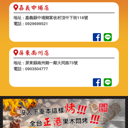
唯一超過全球百家媒體推薦報導
宜蘭礁溪總店
地址 :
宜蘭縣礁溪鄉礁溪路七段七號之七
電話 :
0918717288
新竹竹東店
地址 :
新竹縣芎林鄉富林路二段729號
電話 :
0989581777
嘉義中埔店
地址 :
嘉義縣中埔鄉富收村頂中下街118號
電話 :
0929699521